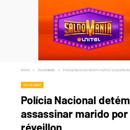
Início
»
Sociedade
»
Polícia Nacional detém mulher suspeita de 
SOCIEDADE
Polícia Nacional deté
assassinar marido por 
réveillon