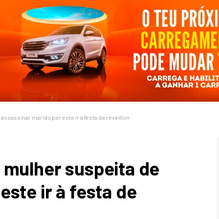
assassinar marido por este ir à festa de réveillon
m mulher suspeita de
este ir à festa de