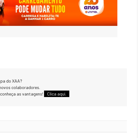
uipa do XAA?
novos colaboradores.
 conheça as vantagens!
Clica aqui.