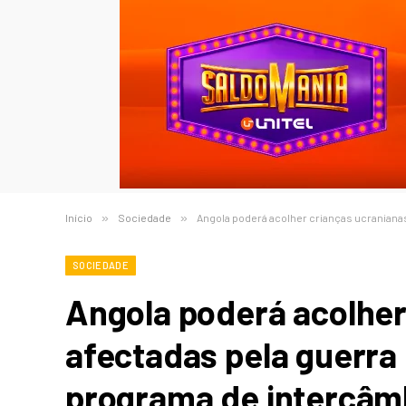
Início
»
Sociedade
»
Angola poderá acolher crianças ucranianas
SOCIEDADE
Angola poderá acolher
afectadas pela guerra
programa de intercâmb