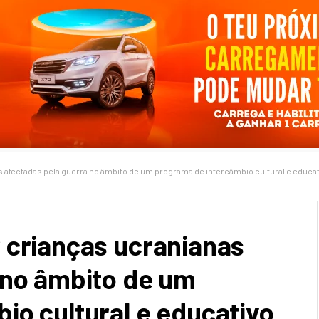
 afectadas pela guerra no âmbito de um programa de intercâmbio cultural e educa
 crianças ucranianas
 no âmbito de um
io cultural e educativo