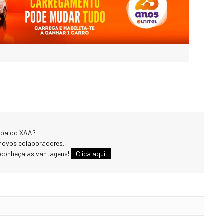
uipa do XAA?
novos colaboradores.
 conheça as vantagens!
Clica aqui.