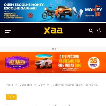
PUB
Início
»
Desporto
»
DStv
»
Testemunhe a História Africana a Fazer-se com a SuperSport a Transmitir em Directo Todos os 104 Jogos do Campeonato do Mundo de Futebol FIFA 2026
DSTV