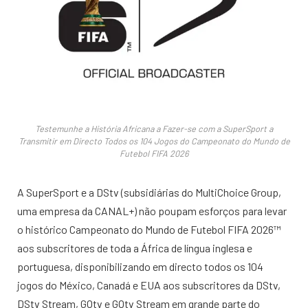
Testemunhe a História Africana a Fazer-se com a SuperSport a
Transmitir em Directo Todos os 104 Jogos do Campeonato do Mundo de
Futebol FIFA 2026
A SuperSport e a DStv (subsidiárias do MultiChoice Group,
uma empresa da CANAL+) não poupam esforços para levar
o histórico Campeonato do Mundo de Futebol FIFA 2026™️
aos subscritores de toda a África de língua inglesa e
portuguesa, disponibilizando em directo todos os 104
jogos do México, Canadá e EUA aos subscritores da DStv,
DStv Stream, GOtv e GOtv Stream em grande parte do