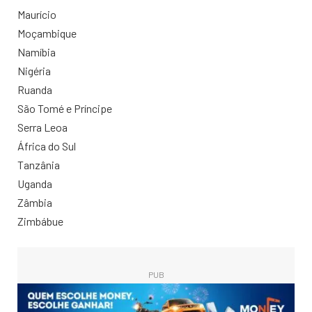
Maurício
Moçambique
Namíbia
Nigéria
Ruanda
São Tomé e Príncipe
Serra Leoa
África do Sul
Tanzânia
Uganda
Zâmbia
Zimbábue
PUB