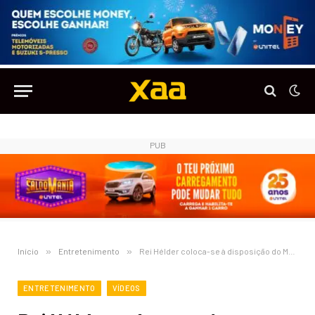
PUB
Início
»
Entretenimento
»
Rei Hélder coloca-se à disposição do MPLA para participar nos atos eleitorais
ENTRETENIMENTO
VÍDEOS