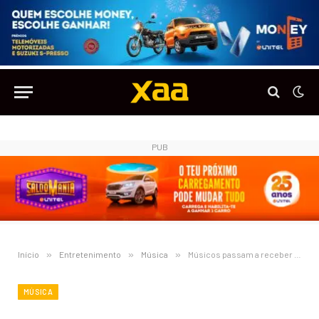
PUB
Início
»
Entretenimento
»
Música
»
Músicos passam a receber 70% dos valores de direitos autorais
MÚSICA