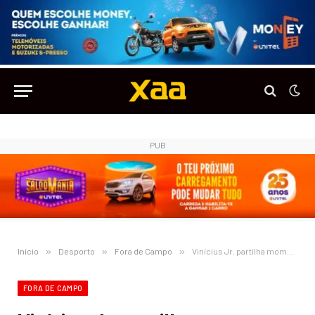
PUB
Início
»
Desporto
»
Fora de Campo
»
Vinícius Jr. partilha momento ao lado de Jay-Z
FORA DE CAMPO