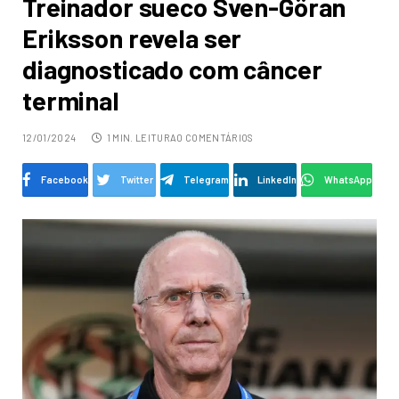
Treinador sueco Sven-Göran
Eriksson revela ser
diagnosticado com câncer
terminal
12/01/2024
1 MIN. LEITURA
0 COMENTÁRIOS
Facebook
Twitter
Telegram
LinkedIn
WhatsApp