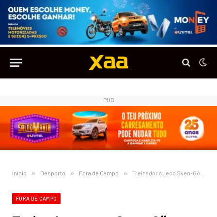
PUB
Início
»
Desporto
»
Fora de Campo
»
Treinador sueco Sven-Göran Eriksson revela ser diagnosticado com câncer terminal
FORA DE CAMPO