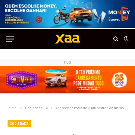
PUB
Início
»
Sociedade
»
SIC apreende mais de 2000 pedras de diamantes
SOCIEDADE