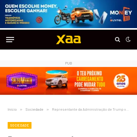
PUB
Início
»
Sociedade
»
Representante da Administração de Trump visita Grupo Carrinho
SOCIEDADE