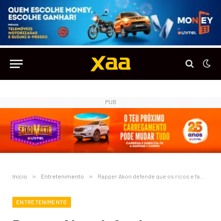
PUB
Início
»
Entretenimento
»
Rapper Akon defende que os ricos e famosos têm mais problemas do que os pobres
ENTRETENIMENTO