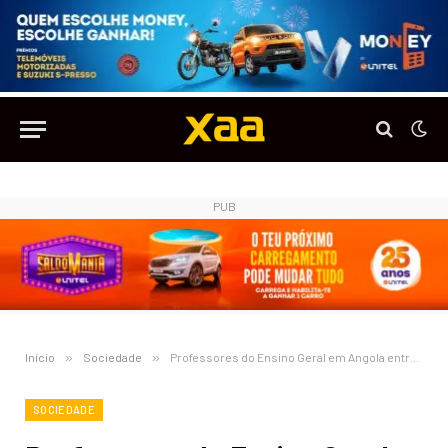
PUB
Início
»
Sociedade
»
Professores do Ensino Geral em Angola entram em greve a partir desta quarta-feira
SOCIEDADE