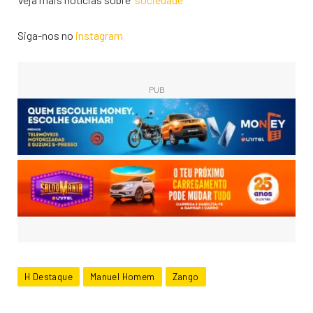
Siga-nos no
instagram
PUB
H Destaque
Manuel Homem
Zango