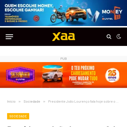
PUB
Início
»
Sociedade
»
Presidente João Lourenço fala hoje sobre o Estado da Nação
SOCIEDADE