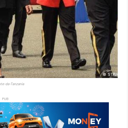
nte-da-Tanzania
PUB