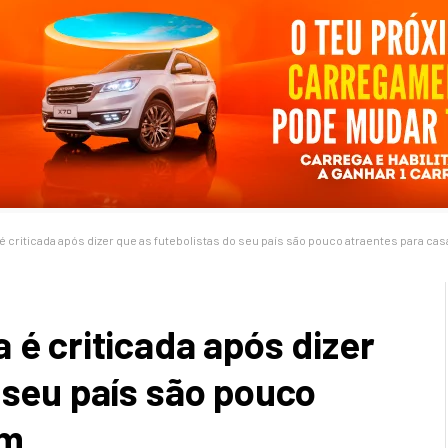
é criticada após dizer que as futebolistas do seu país são pouco atraentes para ca
 é criticada após dizer
 seu país são pouco
em