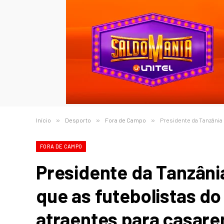
Início
»
Desporto
»
Fora de Campo
»
Presidente da Tanzânia 
FORA DE CAMPO
Presidente da Tanzânia
que as futebolistas do
atraentes para casar