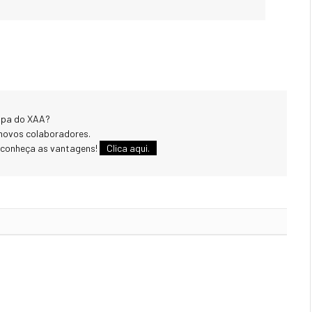
uipa do XAA?
novos colaboradores.
 conheça as vantagens!
Clica aqui.