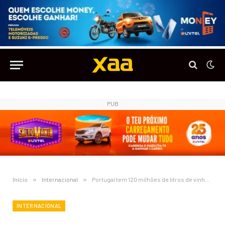
PUB
Início
»
Internacional
»
Portugal tem 120 milhões de litros de vinho em excesso
INTERNACIONAL