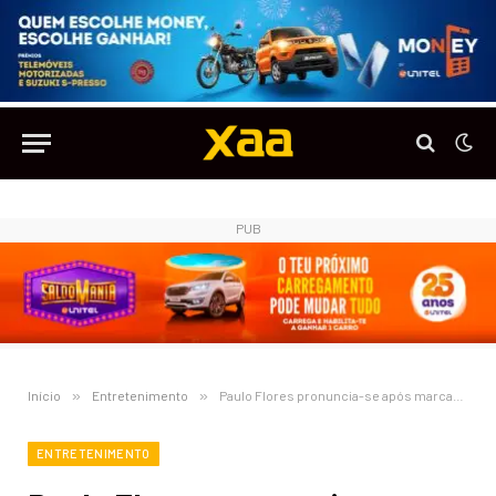
PUB
Início
»
Entretenimento
»
Paulo Flores pronuncia-se após marcar presença no evento promovido pelo Presidente da República em Portugal
ENTRETENIMENTO