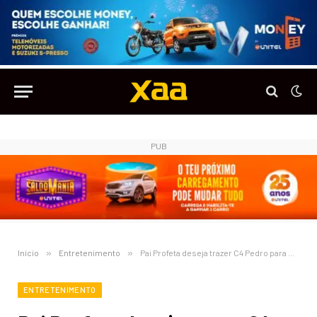
PUB
Início
»
Entretenimento
»
Pai Profeta deseja trazer C4 Pedro para o seu Álbum
ENTRETENIMENTO