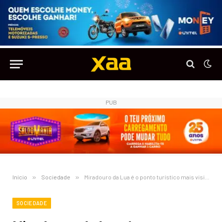
PUB
Início
»
Sociedade
»
Miradouro da Lua é o ponto turístico mais visitado de Angola
SOCIEDADE