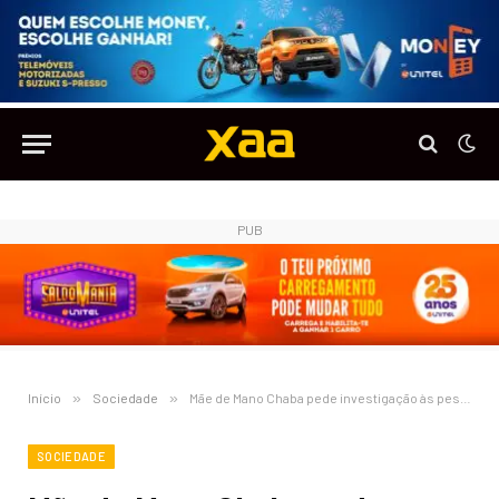
PUB
Início
»
Sociedade
»
Mãe de Mano Chaba pede investigação às pessoas que estavam com o filho antes da morte
SOCIEDADE