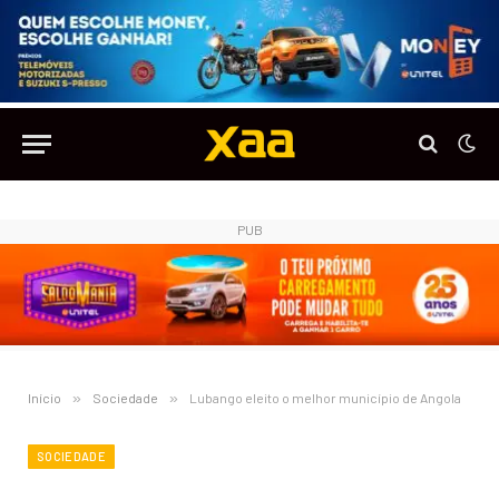
PUB
Início
»
Sociedade
»
Lubango eleito o melhor município de Angola
SOCIEDADE