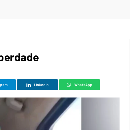
iberdade
gram
LinkedIn
WhatsApp