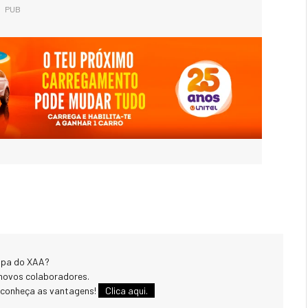
PUB
uipa do XAA?
novos colaboradores.
 conheça as vantagens!
Clica aqui.