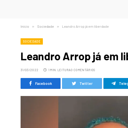
Início
»
Sociedade
»
Leandro Arrop já em liberdade
SOCIEDADE
Leandro Arrop já em l
31/03/2022
1 MIN. LEITURA
0 COMENTÁRIOS
Facebook
Twitter
Tele