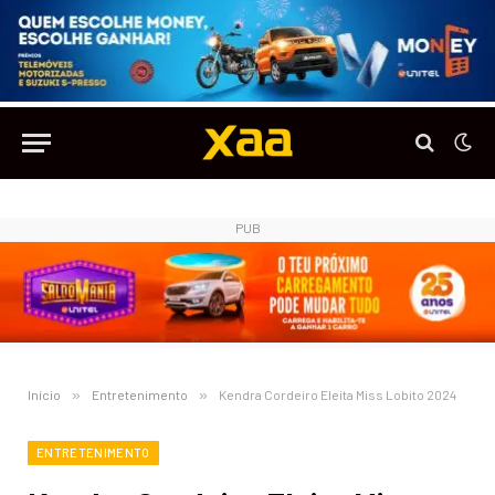
PUB
Início
»
Entretenimento
»
Kendra Cordeiro Eleita Miss Lobito 2024
ENTRETENIMENTO