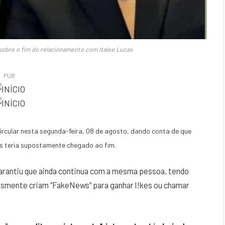
obre o fim do relacionamento com Italee Lucas
PUB
circular nesta segunda-feira, 08 de agosto, dando conta de que
as teria supostamente chegado ao fim.
arantiu que ainda continua com a mesma pessoa, tendo
lesmente criam “FakeNews” para ganhar l!kes ou chamar