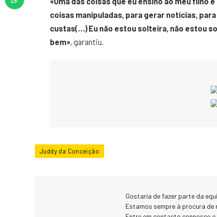
«Uma das coisas que eu ensino ao meu filho é 
coisas manipuladas, para gerar notícias, par
custas(…) Eu não estou solteira, não estou 
bem»
, garantiu.
Juddy da Conceição
Gostaria de fazer parte da eq
Estamos sempre à procura de 
Entre em contacto connosco e