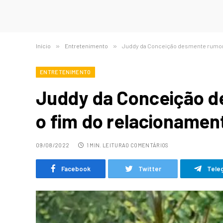
Início
»
Entretenimento
»
Juddy da Conceição desmente rumore
ENTRETENIMENTO
Juddy da Conceição d
o fim do relacionamen
09/08/2022
1 MIN. LEITURA
0 COMENTÁRIOS
Facebook
Twitter
Tele