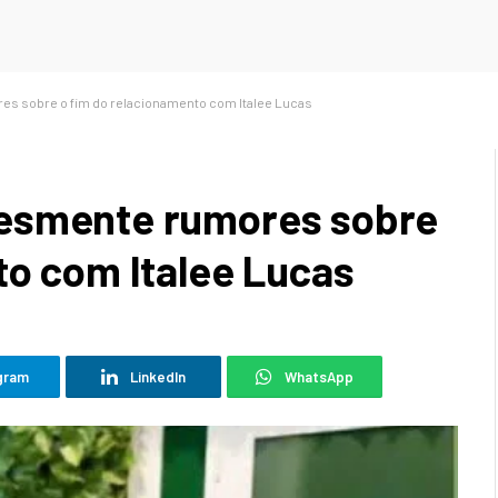
s sobre o fim do relacionamento com Italee Lucas
esmente rumores sobre
to com Italee Lucas
gram
LinkedIn
WhatsApp