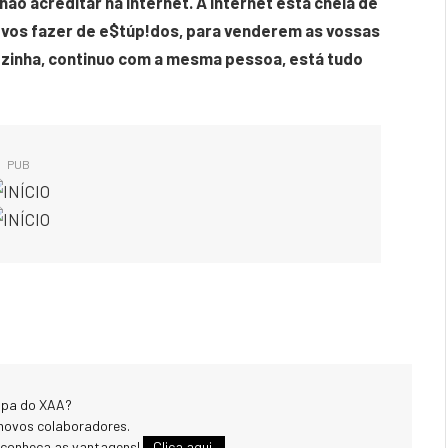
não acreditar na internet. A internet está cheia de
a vos fazer de e$túp!dos, para venderem as vossas
sozinha, continuo com a mesma pessoa, está tudo
PUB
uipa do XAA?
novos colaboradores.
 conheça as vantagens!
Clica aqui.