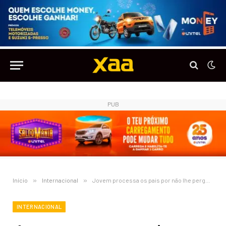
PUB
Início
»
Internacional
»
Jovem processa os pais por não lhe perguntarem se queria nascer
INTERNACIONAL