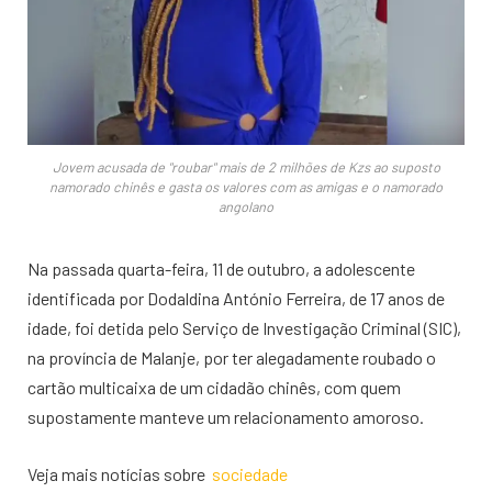
Jovem acusada de "roubar" mais de 2 milhões de Kzs ao suposto
namorado chinês e gasta os valores com as amigas e o namorado
angolano
Na passada quarta-feira, 11 de outubro, a adolescente
identificada por Dodaldina António Ferreira, de 17 anos de
idade, foi detida pelo Serviço de Investigação Criminal (SIC),
na província de Malanje, por ter alegadamente roubado o
cartão multicaixa de um cidadão chinês, com quem
supostamente manteve um relacionamento amoroso.
Veja mais notícias sobre
sociedade