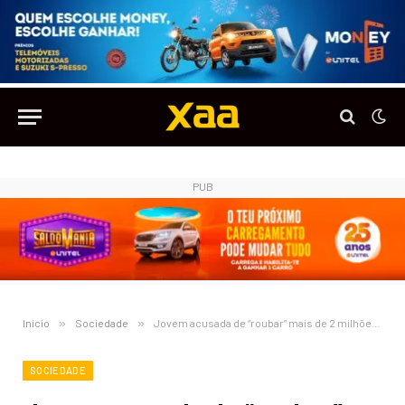
PUB
Início
»
Sociedade
»
Jovem acusada de “roubar” mais de 2 milhões de Kzs ao suposto namorado chinês e gasta os valores com as amigas e o namorado angolano
SOCIEDADE