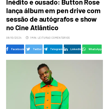
Inédito e ousado: Button Rose
lança álbum em pen drive com
sessão de autógrafos e show
no Cine Atlântico
08/10/2024
1 MIN. LEITURA
0 COMENTÁRIOS
Facebook
Twitter
Telegram
LinkedIn
WhatsApp