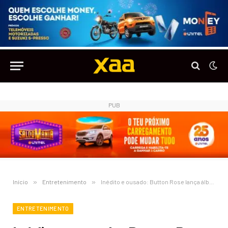
PUB
Início
»
Entretenimento
»
Inédito e ousado: Button Rose lança álbum em pen drive com sessão de autógrafos e show no Cine Atlântico
ENTRETENIMENTO