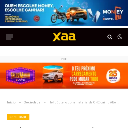
PUB
Início
»
Sociedade
»
Helicóptero com material da CNE cai no Alto Zambeze, no Moxico
SOCIEDADE