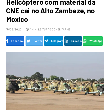
Helicóptero com material da
CNE cai no Alto Zambeze, no
Moxico
15/08/2022
1 MIN. LEITURA
0 COMENTÁRIOS
Facebook
Twitter
Telegram
LinkedIn
WhatsApp