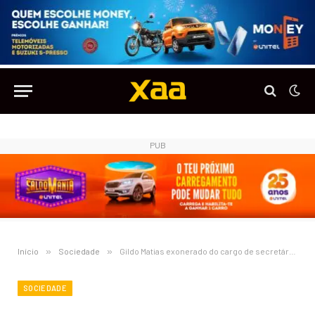
PUB
Início
»
Sociedade
»
Gildo Matias exonerado do cargo de secretário de Estado para o Ensino Secundário
SOCIEDADE