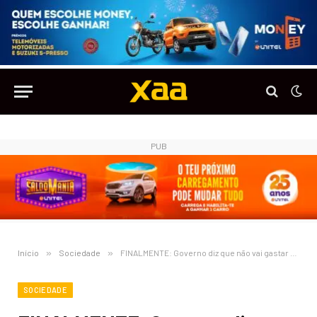
PUB
Início
»
Sociedade
»
FINALMENTE: Governo diz que não vai gastar 20 milhões de dólares na compra de bandeiras
SOCIEDADE