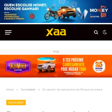
PUB
Início
»
Sociedade
»
Ex-gestor de operações do Parque do Iona entre as vítimas do acidente aéreo no Brasil
SOCIEDADE