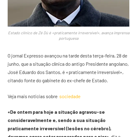
Estado clínico de Zé Dú é «praticamente irreversível», avança imprensa
portuguesa
O jornal Expresso avançou na tarde desta terça-feira, 28 de
junho, que a situação clínica do antigo Presidente angolano,
José Eduardo dos Santos, é «praticamente irreversível»,
citando fonte do gabinete do ex-chefe de Estado.
Veja mais noticias sobre
sociedade
«De ontem para hoje a situação agravou-se
consideravelmente e, sendo a sua situação
praticamente irreversível (lesões no cérebro),
devemos agora estar preparados para o pior»
, diz a