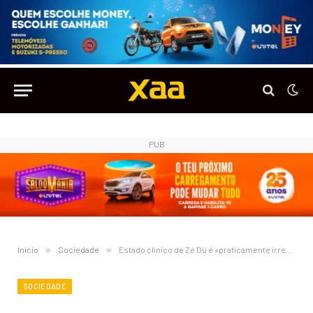
PUB
Início
»
Sociedade
»
Estado clínico de Zé Dú é «praticamente irreversível», avança imprensa portuguesa
SOCIEDADE