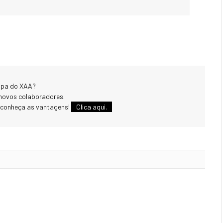
uipa do XAA?
novos colaboradores.
 conheça as vantagens!
Clica aqui.