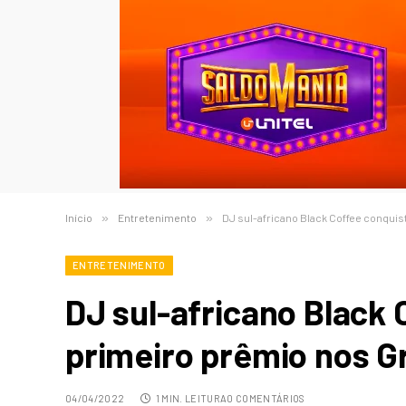
Início
»
Entretenimento
»
DJ sul-africano Black Coffee conqui
ENTRETENIMENTO
DJ sul-africano Black 
primeiro prêmio nos 
04/04/2022
1 MIN. LEITURA
0 COMENTÁRIOS