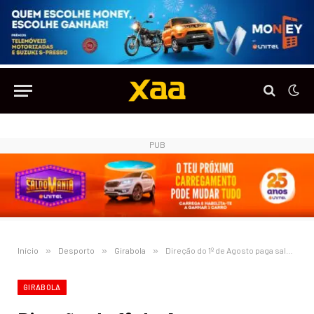
PUB
Início
»
Desporto
»
Girabola
»
Direção do 1º de Agosto paga salário referente a um mês de atraso, avança jornal
GIRABOLA