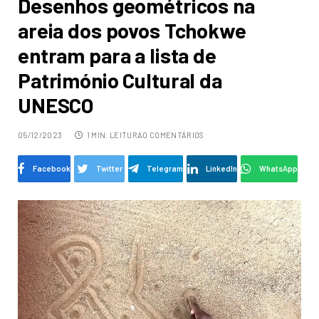
Desenhos geométricos na
areia dos povos Tchokwe
entram para a lista de
Património Cultural da
UNESCO
05/12/2023
1 MIN. LEITURA
0 COMENTÁRIOS
Facebook
Twitter
Telegram
LinkedIn
WhatsApp