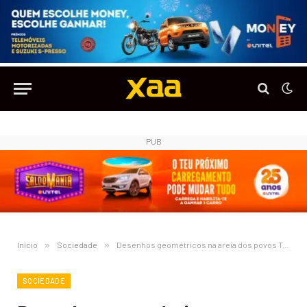
PUB
Início
»
Sociedade
»
Desenhos geométricos na areia dos povos Tchokwe entram para a lista de Património Cultural da UNESCO
SOCIEDADE