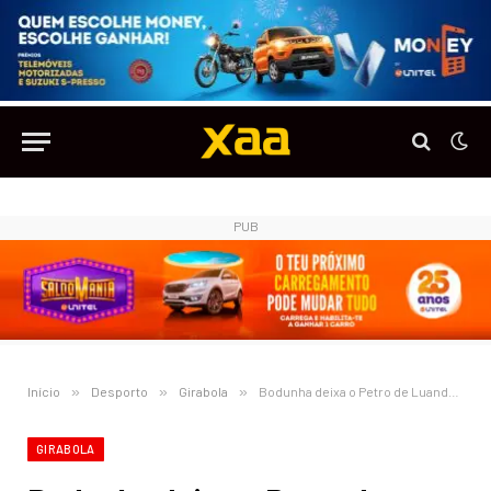
PUB
Início
»
Desporto
»
Girabola
»
Bodunha deixa o Petro de Luanda por alguns meses para fazer formações na Espanha
GIRABOLA