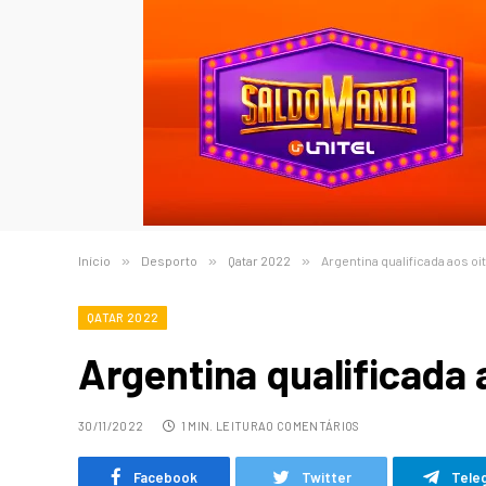
Início
»
Desporto
»
Qatar 2022
»
Argentina qualificada aos oi
QATAR 2022
Argentina qualificada 
30/11/2022
1 MIN. LEITURA
0 COMENTÁRIOS
Facebook
Twitter
Tele