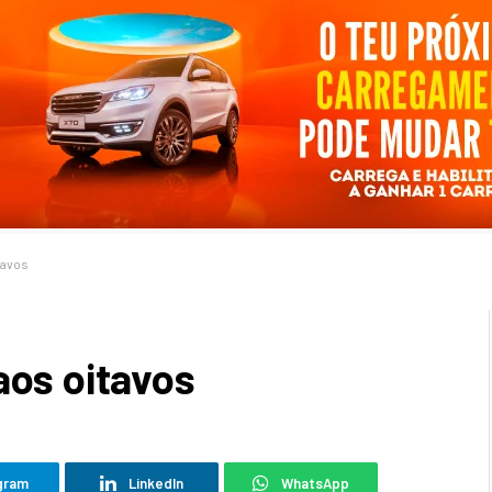
tavos
aos oitavos
gram
LinkedIn
WhatsApp