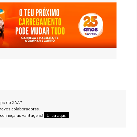
uipa do XAA?
novos colaboradores.
 conheça as vantagens!
Clica aqui.