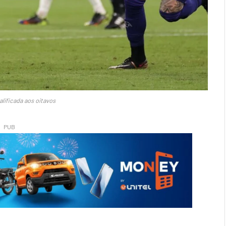
lificada aos oitavos
PUB