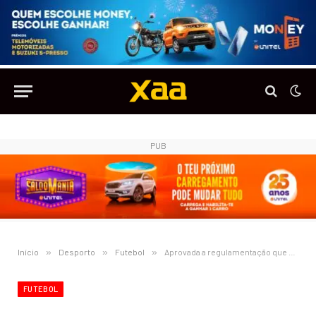
PUB
Início
»
Desporto
»
Futebol
»
Aprovada a regulamentação que permite cinco substituições por jogo no futebol
FUTEBOL