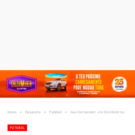
Início
»
Desporto
»
Futebol
»
Xavi Hernández: «Se Dembélé trabalhar bem, pode ser o melhor jogador do mundo na sua posição»
FUTEBOL