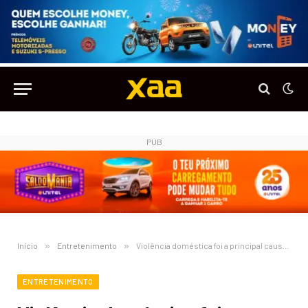
PUB
Início
»
Entretenimento
»
Violência doméstica foi a principal causa da separação de Yola Araújo e Bass
ENTRETENIMENTO