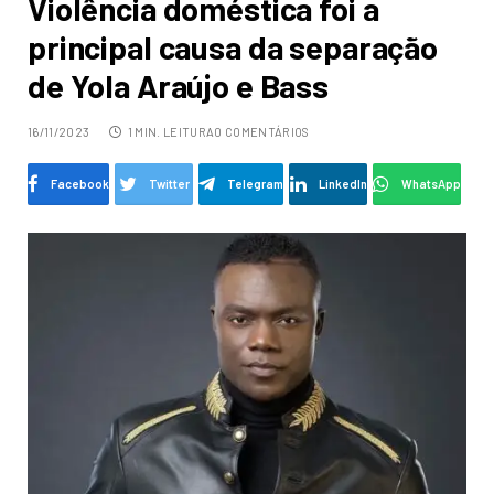
Violência doméstica foi a
principal causa da separação
de Yola Araújo e Bass
16/11/2023
1 MIN. LEITURA
0 COMENTÁRIOS
Facebook
Twitter
Telegram
LinkedIn
WhatsApp