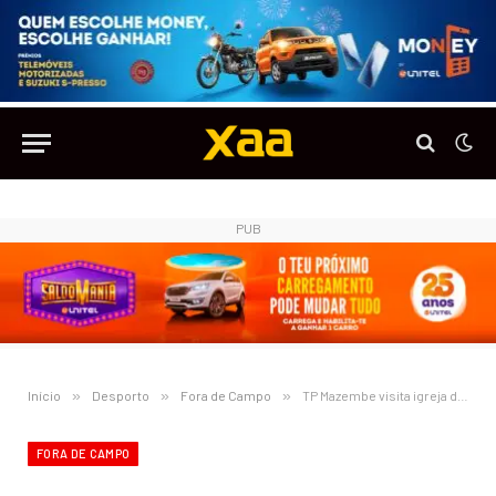
PUB
Início
»
Desporto
»
Fora de Campo
»
TP Mazembe visita igreja dias antes de enfrentar o Petro de Luanda na Liga dos Campeões Africanos
FORA DE CAMPO