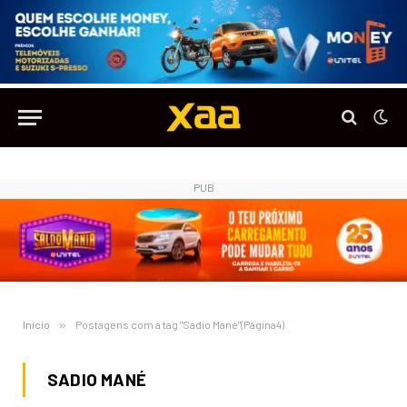
PUB
Início
»
Postagens com a tag "Sadio Mané"(Página4)
SADIO MANÉ