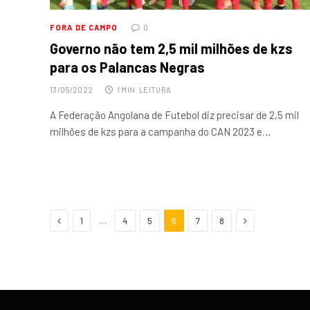
FORA DE CAMPO
0
Governo não tem 2,5 mil milhões de kzs
para os Palancas Negras
13/05/2022
1 MIN. LEITURA
A Federação Angolana de Futebol diz precisar de 2,5 mil
milhões de kzs para a campanha do CAN 2023 e…
Anterior
Próximo
…
1
4
5
6
7
8