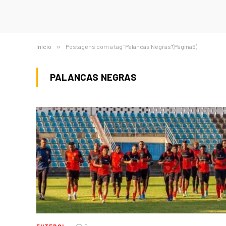
Início
»
Postagens com a tag "Palancas Negras"(Página6)
PALANCAS NEGRAS