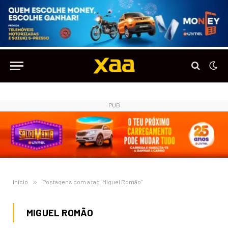
PUB
Início
»
Postagens com a tag "Miguel Romão"
MIGUEL ROMÃO