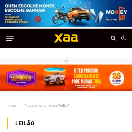
PUB
Início
»
Postagens com a tag "leilão"
LEILÃO