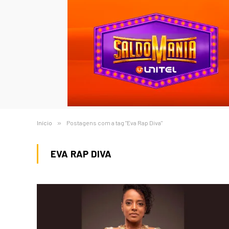
Início
»
Postagens com a tag "Eva Rap Diva"
EVA RAP DIVA