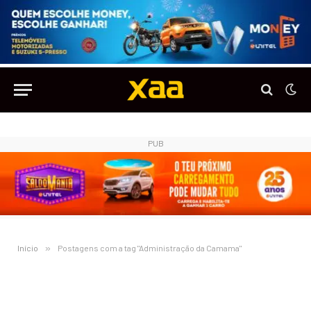
PUB
Início
»
Postagens com a tag "Administração da Camama"