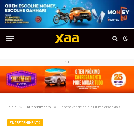
PUB
Início
»
Entretenimento
»
Sebem vende hoje o último disco da sua carreira musical
ENTRETENIMENTO