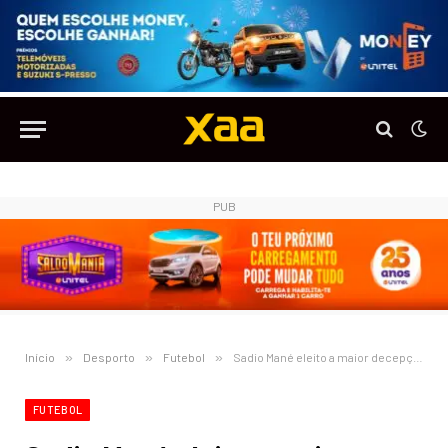
PUB
Início
»
Desporto
»
Futebol
»
Sadio Mané eleito a maior decepção da temporada na Bundesliga
FUTEBOL