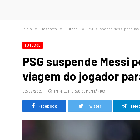
Início
»
Desporto
»
Futebol
»
PSG suspende Messi por duas s
FUTEBOL
PSG suspende Messi p
viagem do jogador par
02/05/2023
1 MIN. LEITURA
0 COMENTÁRIOS
Facebook
Twitter
Tele