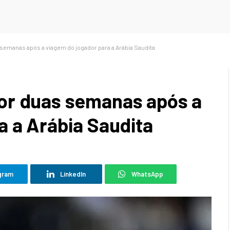
emanas após a viagem do jogador para a Arábia Saudita
or duas semanas após a
a a Arábia Saudita
gram
LinkedIn
WhatsApp