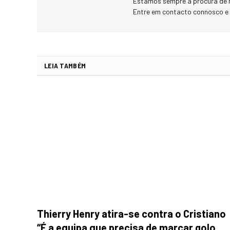
Estamos sempre à procura de 
Entre em contacto connosco e
LEIA TAMBÉM
Thierry Henry atira-se contra o Cristiano
“É a equipa que precisa de marcar golo,