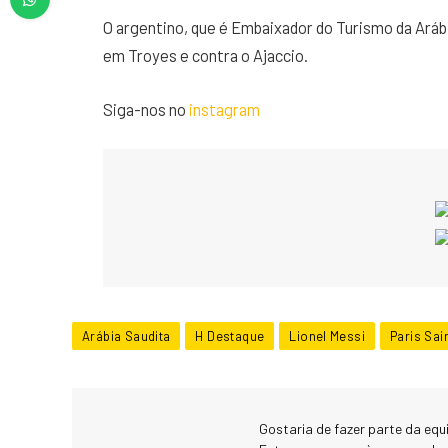
O argentino, que é Embaixador do Turismo da Arábi
em Troyes e contra o Ajaccio.
Siga-nos no
instagram
Arábia Saudita
H Destaque
Lionel Messi
Paris Sai
Gostaria de fazer parte da eq