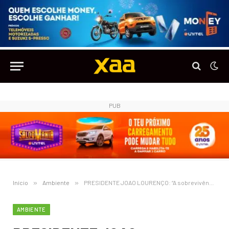
PUB
Início
»
Ambiente
»
PRESIDENTE JOAO LOURENÇO: “A sobrevivência da espécie humana depende das boas acções de cada um de nós sobre a Natureza…”
AMBIENTE